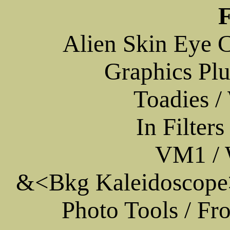
F
Alien Skin Eye 
Graphics Pl
Toadies /
In Filter
VM1 / 
&<Bkg Kaleidoscope>
Photo Tools / Fr