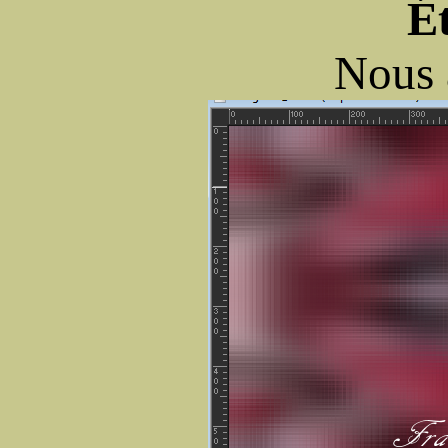
É
Nous 