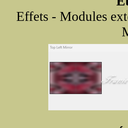
É
Effets - Modules ext
M