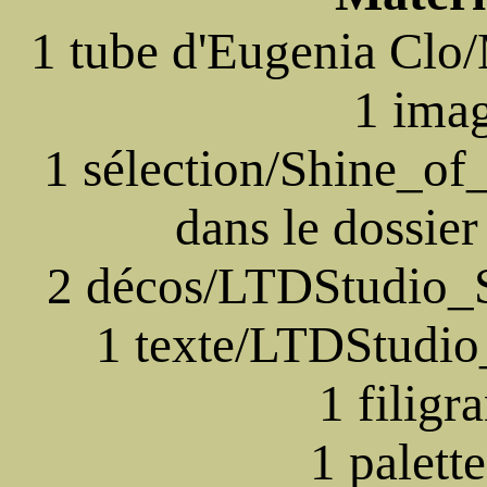
1 tube d'Eugenia Cl
1 ima
1 sélection/Shine_of
dans le dossier
2 décos/LTDStudio_
1 texte/LTDStudi
1 filigr
1 palett