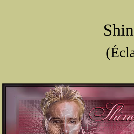
Shin
(Écla