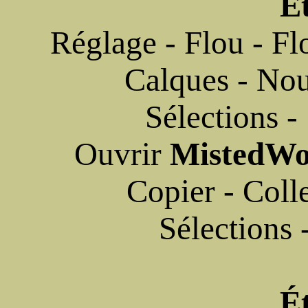
É
Réglage - Flou - Fl
Calques - Nou
Sélections -
Ouvrir
MistedWo
Copier - Colle
Sélections 
É