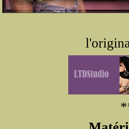
l'origin
*
Matéri