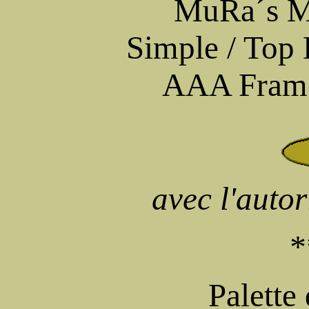
MuRa´s Me
Simple / Top 
AAA Frame
avec l'auto
*
Palette