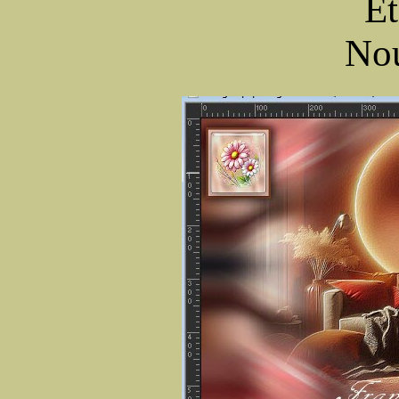
Ét
No