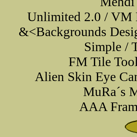
Mehdi
Unlimited 2.0 / VM 
&<Backgrounds Desi
Simple / 
FM Tile Too
Alien Skin Eye Ca
MuRa´s Me
AAA Frame