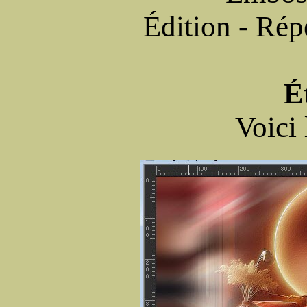
Édition - Ré
É
Voici 