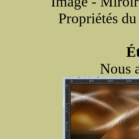
Image - Miroir
Propriétés du
É
Nous a