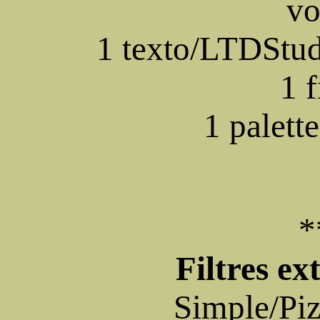
vo
1 texto/LTDStu
1 f
1 palett
*
Filtres ext
Simple/Piz