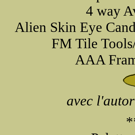
4 way A
Alien Skin Eye Can
FM Tile Tools
AAA Fram
avec l'auto
*