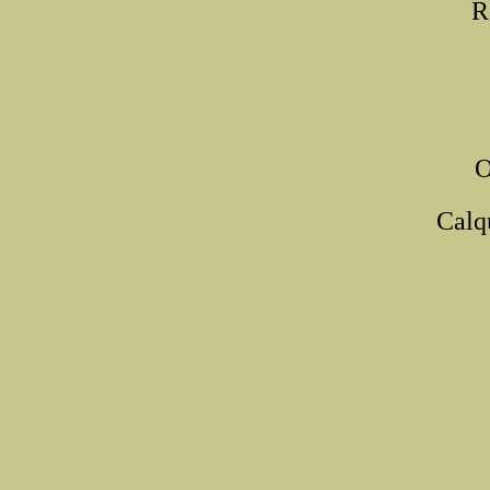
R
O
Calq