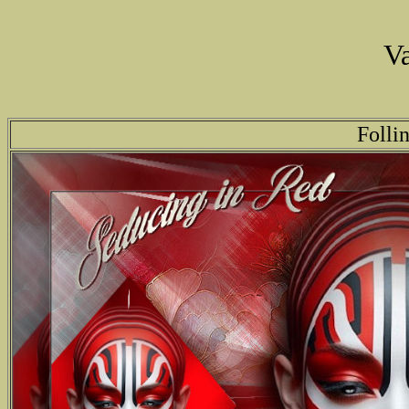
Va
Follin